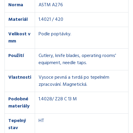
Norma
ASTM A276
Materiál
1.4021 / 420
Velikost v
Podle poptávky.
mm
Použití
Cutlery, knife blades, operating rooms'
equipment, needle taps.
Vlastnosti
Vysoce pevná a tvrdá po tepelném
zpracování. Magnetická.
Podobné
1.4028/ Z28 C 13 M
materiály
Tepelný
HT
stav