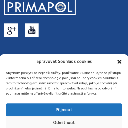
Spravovat Souhlas s cookies
Všeobecné obchodní podmínky
|
Všeobecné nákupní
podmínky
|
Zásady cookies
Abychom poskytli co nejlepší služby, používáme k ukládání a/nebo přístupu
k informacím o zařízení, technologie jako jsou soubory cookies. Souhlas s
© 2017 - 2026 Primapol-Metal-Spot s.r.o. | Web:
Phares s.r.o.
těmito technologiemi nám umožní zpracovávat údaje, jako je chování při
procházení nebo jedinečná ID na tomto webu. Nesouhlas nebo odvolání
souhlasu může nepříznivě ovlivnit určité vlastnosti a funkce.
Přijmout
Odmítnout