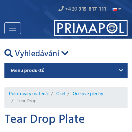
+420
315 817 111
Vyhledávání
Menu produktů
Polotovary materiál
Ocel
Ocelové plechy
Tear Drop
Tear Drop Plate