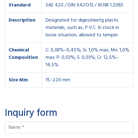
Standard
SAE 420 / DIN X42Cr13 / W.NR 1.2083
Description
Designated for digessheetg plastic
materials, such as, P.V.C. In stock in
loose situation, allowed to temper.
Chemical
C: 0,38%–0,45%; Si: 1,0% max; Mn: 1,0%
Composition
max; P: 0,03%; S: 0,03%; Cr: 12,5%–
14,5%
Size Mm
15–220 mm
Inquiry form