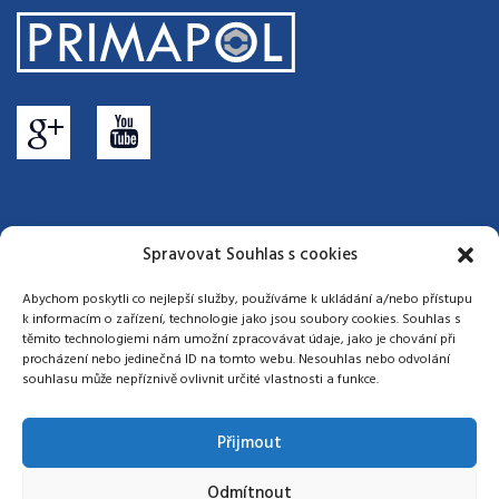
Spravovat Souhlas s cookies
General Terms and Conditions
|
General Purchasing Conditions
|
Cookie policy
Abychom poskytli co nejlepší služby, používáme k ukládání a/nebo přístupu
k informacím o zařízení, technologie jako jsou soubory cookies. Souhlas s
© 2017 - 2026 Primapol-Metal-Spot s.r.o. | Web:
Phares s.r.o.
těmito technologiemi nám umožní zpracovávat údaje, jako je chování při
procházení nebo jedinečná ID na tomto webu. Nesouhlas nebo odvolání
souhlasu může nepříznivě ovlivnit určité vlastnosti a funkce.
Přijmout
Odmítnout